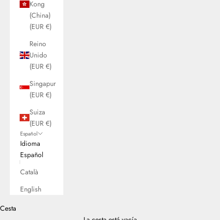
Kong
(China)
(EUR €)
Reino
Unido
(EUR €)
Singapur
(EUR €)
Suiza
(EUR €)
Español
Idioma
Español
Català
English
Cesta
La cesta está vacía