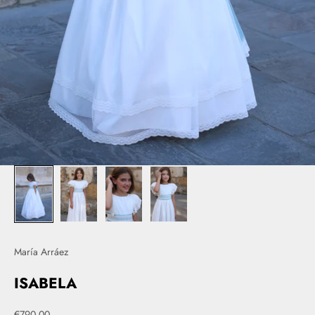
María Arráez
ISABELA
Precio de oferta
€790,00