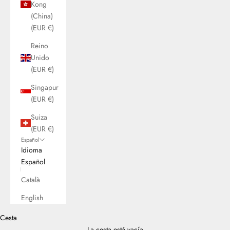
Kong
(China)
(EUR €)
Reino
Unido
(EUR €)
Singapur
(EUR €)
Suiza
(EUR €)
Español
Idioma
Español
Català
English
Cesta
La cesta está vacía