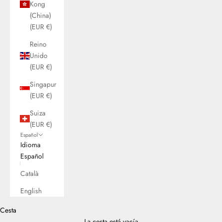
Kong
(China)
(EUR €)
Reino
Unido
(EUR €)
Singapur
(EUR €)
Suiza
(EUR €)
Español
Idioma
Español
Català
English
Cesta
La cesta está vacía