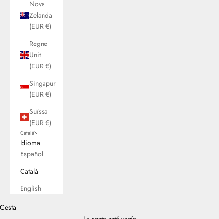
Nova
Zelanda
(EUR €)
Regne
Unit
(EUR €)
Singapur
(EUR €)
Suïssa
(EUR €)
Català
Idioma
Español
Català
English
Cesta
La cesta está vacía