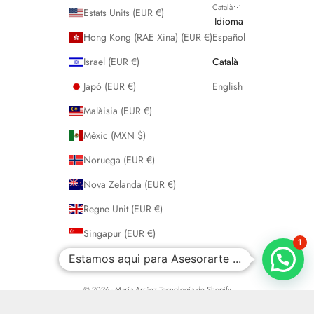
Català
Estats Units (EUR €)
Idioma
Hong Kong (RAE Xina) (EUR €)
Español
Israel (EUR €)
Català
Japó (EUR €)
English
Malàisia (EUR €)
Mèxic (MXN $)
Noruega (EUR €)
Nova Zelanda (EUR €)
Regne Unit (EUR €)
Singapur (EUR €)
1
Suïssa (EUR €)
Estamos aqui para Asesorarte ...
© 2026 - María Arráez
Tecnología de Shopify