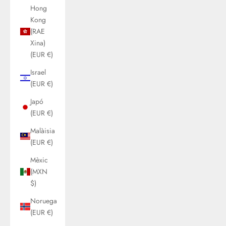
Hong
Kong
(RAE
Xina)
(EUR €)
Israel
(EUR €)
Japó
(EUR €)
Malàisia
(EUR €)
Mèxic
(MXN
$)
Noruega
(EUR €)