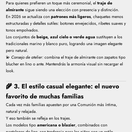
Para quienes prefieren un toque más ceremonial, el
traje de
almirante
sigue siendo una elección con presencia y distinción.
En 2026 se actualiza con
patrones más ligeros
, chaquetas menos
estructuradas y detalles sutiles: botones envejecidos, ribetes suaves y
tonos empolvados.
Los conjuntos de
beige, azul cielo o verde agua
sustituyen a los
tradicionales marino y blanco puro, logrando una imagen elegante
pero natural.
💫
Consejo de atelier:
combina el traje de almirante con zapatos tipo
blucher en lino o ante. Mantendrás la armonía visual sin recargar el
look.
🌾
3. El estilo casual elegante: el nuevo
favorito de muchas familias
Cada vez más familias apuestan por una Comunión más íntima,
natural y relajada.
Y eso también se refleja en los trajes.
Los modelos tipo
americana o blazier
, combinados con
pantalones de lino, son tendencia para los niños con un estilo