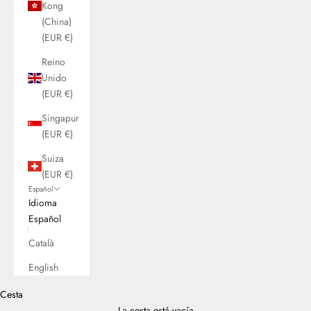
Kong
(China)
(EUR €)
Reino
Unido
(EUR €)
Singapur
(EUR €)
Suiza
(EUR €)
Español
Idioma
Español
Català
English
Cesta
La cesta está vacía